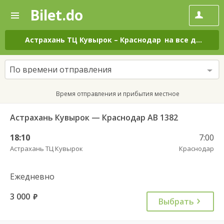
Bilet.do
—
Bilet.do
Поиск
и
покупка
Астрахань ТЦ Кувырок
–
Краснодар
на все дни
билетов
на
автобус
По времени отправления
онлайн
Время отправления и прибытия местное
Астрахань Кувырок — Краснодар АВ 1382
18:10
7:00
Астрахань ТЦ Кувырок
Краснодар
Ежедневно
3 000
руб.
Выбрать