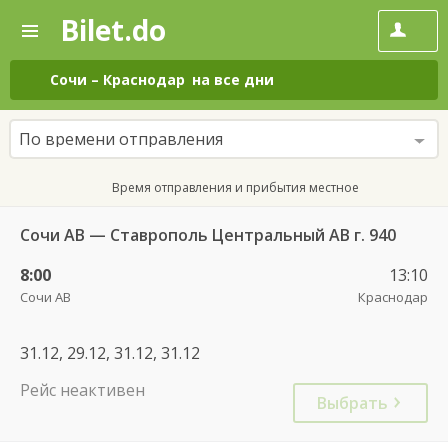
Bilet.do
—
Bilet.do
Поиск
и
покупка
Сочи
–
Краснодар
на все дни
билетов
на
автобус
По времени отправления
онлайн
Время отправления и прибытия местное
Сочи АВ — Ставрополь Центральный АВ г. 940
8:00
13:10
Сочи АВ
Краснодар
31.12, 29.12, 31.12, 31.12
Рейс неактивен
Выбрать