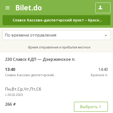
Bilet.do
—
Bilet.do
Поиск
и
покупка
Славск Кассово-диспетчрский пункт
–
Красное п.
н
билетов
на
автобус
По времени отправления
онлайн
Время отправления и прибытия местное
230 Славск КДП — Дзержинское п.
13:40
14:40
Славск Кассово-диспетчрский пункт
Красное п.
Пн,Вт,Ср,Чт,Пт,Сб
с 26.02.2023
266
руб.
Выбрать