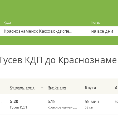
Куда
Когда
на все дни
Гусев КДП до Краснознаме
Отправление
Прибытие
В пути
 Краснознаменска
5:20
6:15
55 мин
Е
Гусев КДП
Краснознаменск Кассово-диспетчерский пункт
53 км