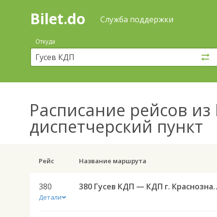
Bilet.do
—
Bilet.do
Поиск
Служба поддержки
и
покупка
Откуда
билетов
на
автобус
онлайн
Расписание рейсов
из 
диспетчерский пункт
Рейс
Название маршрута
380
380 Гусев КДП — КДП г.
Детали