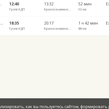
 Краснознаменска
12:40
13:32
52 мин
Е
Гусев КДП
Краснознаменск Кассово-диспетчерский пункт
53 км
Гусев КДП — Краснознаменск КДП
18:35
20:17
1 ч 42 мин
Е
Гусев КДП
Краснознаменск Кассово-диспетчерский пункт
88 км
нализировать, как вы пользуетесь сайтом, формировать