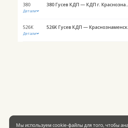
380
380 Гусев КДП — КДП г.
Детали
526К
526К 
Детали
Мы используем cookie-файлы для того, чтобы а