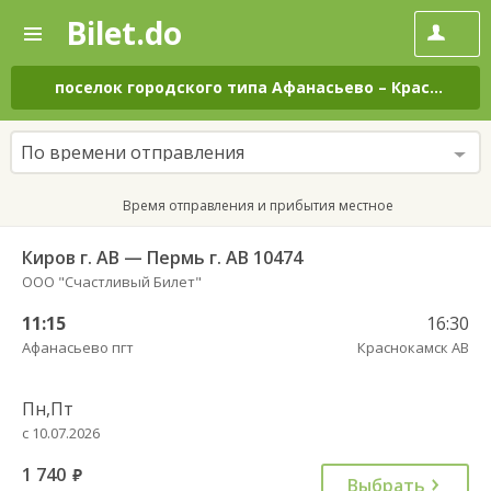
Bilet.do
—
Bilet.do
Поиск
и
покупка
поселок городского типа Афанасьево
–
Краснокамск
билетов
на
автобус
По времени отправления
онлайн
Время отправления и прибытия местное
Киров г. АВ — Пермь г. АВ 10474
ООО "Счастливый Билет"
11:15
16:30
Афанасьево пгт
Краснокамск АВ
Пн,Пт
с 10.07.2026
1 740
руб.
Выбрать