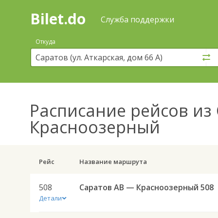
Bilet.do
—
Bilet.do
Поиск
Служба поддержки
и
покупка
Откуда
билетов
на
автобус
онлайн
Расписание рейсов
из 
Красноозерный
Рейс
Название маршрута
508
Саратов АВ — Красноозерный 508
Детали