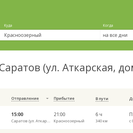
Куда
Когда
на все дни
Саратов (ул. Аткарская, до
Отправление
Прибытие
В пути
15:00
21:00
6 ч
П
Саратов (ул. Аткарская, дом 66 А)
Красноозерный
340 км
с 