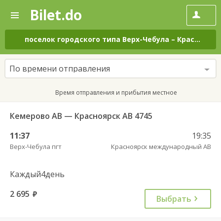
Bilet.do
—
Bilet.do
Поиск
и
покупка
поселок городского типа Верх-Чебула
–
Красноярск
билетов
на
автобус
По времени отправления
онлайн
Время отправления и прибытия местное
Кемерово АВ — Красноярск АВ 4745
11:37
19:35
Верх-Чебула пгт
Красноярск международный АВ
Каждый4день
2 695
руб.
Выбрать