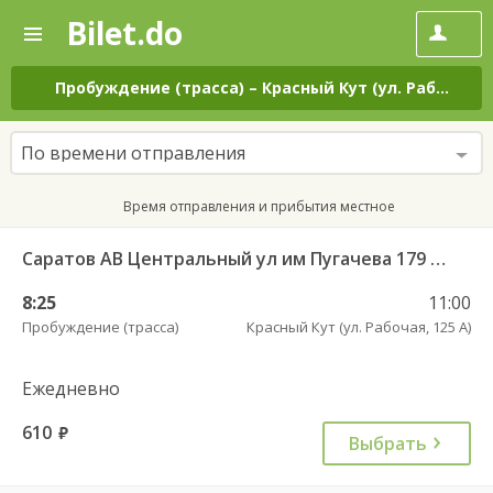
Bilet.do
—
Bilet.do
Поиск
и
покупка
Пробуждение (трасса)
–
Красный Кут (ул. Рабочая, 125 А)
билетов
на
автобус
По времени отправления
онлайн
Время отправления и прибытия местное
Саратов АВ Центральный ул им Пугачева 179 А — Красный Кут (ул Рабочая 125 А) 622
8:25
11:00
Пробуждение (трасса)
Красный Кут (ул. Рабочая, 125 А)
Ежедневно
610
руб.
Выбрать