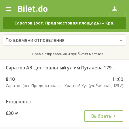
Bilet.do
—
Bilet.do
Поиск
и
покупка
Саратов (ост. Предмостовая площадь)
–
Красный Кут (ул. Рабочая, 125 А)
билетов
на
автобус
По времени отправления
онлайн
Время отправления и прибытия местное
Саратов АВ Центральный ул им Пугачева 179 А — Красный Кут (ул Рабочая 125 А) 622
8:10
11:00
Саратов (ост. Предмостовая площадь)
Красный Кут (ул. Рабочая, 125 А)
Ежедневно
630
руб.
Выбрать