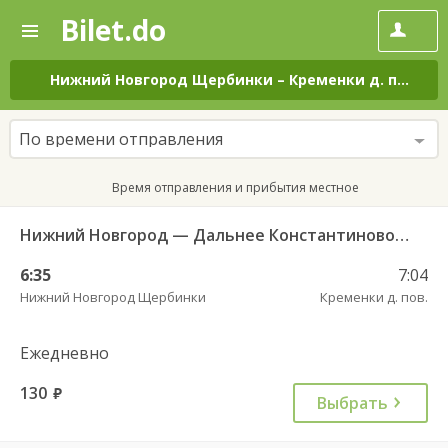
Bilet.do
—
Bilet.do
Поиск
и
покупка
Нижний Новгород Щербинки
–
Кременки д. пов.
на
билетов
на
автобус
По времени отправления
онлайн
Время отправления и прибытия местное
Нижний Новгород — Дальнее Константиново 1533
6:35
7:04
Нижний Новгород Щербинки
Кременки д. пов.
Ежедневно
130
руб.
Выбрать