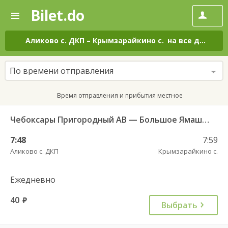
Bilet.do
—
Bilet.do
Поиск
и
покупка
Аликово с. ДКП
–
Крымзарайкино с.
на все дни
билетов
на
автобус
По времени отправления
онлайн
Время отправления и прибытия местное
Чебоксары Пригородный АВ — Большое Ямашево с. ч/з Аликово с. ДКП 661
7:48
7:59
Аликово с. ДКП
Крымзарайкино с.
Ежедневно
40
руб.
Выбрать