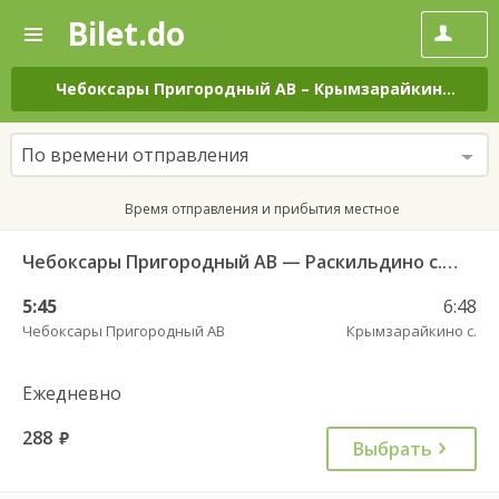
Bilet.do
—
Bilet.do
Поиск
и
покупка
Чебоксары Пригородный АВ
–
Крымзарайкино с.
на
билетов
на
автобус
По времени отправления
онлайн
Время отправления и прибытия местное
Чебоксары Пригородный АВ — Раскильдино с. ч/з Орбаши д. 728
5:45
6:48
Чебоксары Пригородный АВ
Крымзарайкино с.
Ежедневно
288
руб.
Выбрать