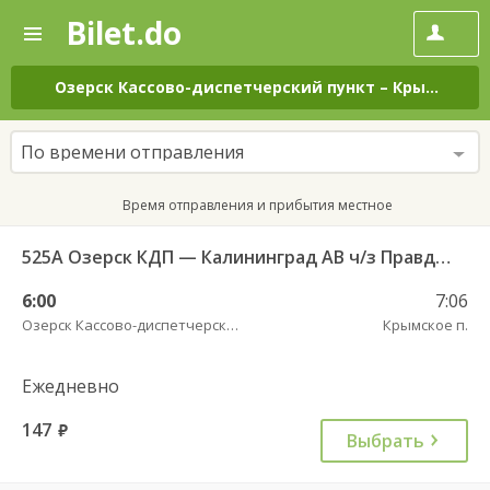
Bilet.do
—
Bilet.do
Поиск
и
покупка
Озерск Кассово-диспетчерский пункт
–
Крымское п.
билетов
на
автобус
По времени отправления
онлайн
Время отправления и прибытия местное
525А Озерск КДП — Калининград АВ ч/з Правдинск КДП
6:00
7:06
Озерск Кассово-диспетчерский пункт
Крымское п.
Ежедневно
147
руб.
Выбрать