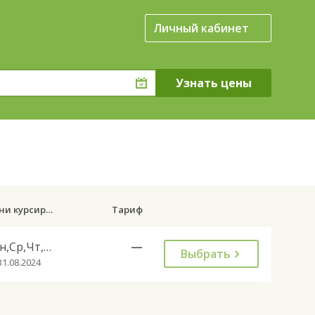
Личный кабинет
Дни курсирования
Тариф
Пн,Ср,Чт,Пт,Сб,Вс
—
Выбрать
31.08.2024