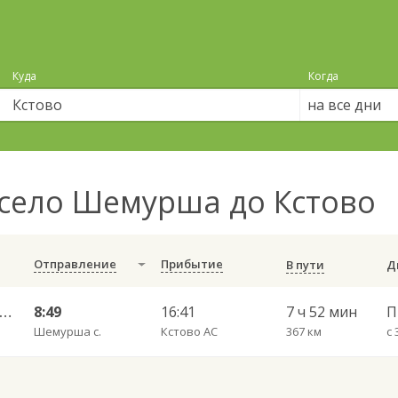
Куда
Когда
на все дни
село Шемурша до Кстово
Отправление
Прибытие
В пути
яновск Центральный АВ — Дзержинск АВ 626
8:49
16:41
7 ч 52 мин
Шемурша с.
Кстово АС
367 км
с 