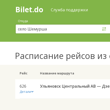
Bilet.do
—
Bilet.do
Поиск
Служба поддержки
и
покупка
Откуда
билетов
на
автобус
онлайн
Расписание рейсов
из 
Рейс
Название маршрута
626
Уль
Детали