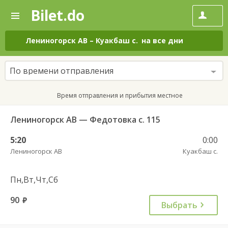
Bilet.do
—
Bilet.do
Поиск
и
покупка
Лениногорск АВ
–
Куакбаш с.
на все дни
билетов
на
автобус
По времени отправления
онлайн
Время отправления и прибытия местное
Лениногорск АВ — Федотовка с. 115
5:20
0:00
Лениногорск АВ
Куакбаш с.
Пн,Вт,Чт,Сб
90
руб.
Выбрать