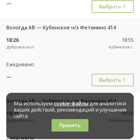
—
Выбрать
Вологда АВ — Кубенское ч/з Фетинино 414
18:26
18:55
Дубровское п.
Кубенское с.
Ежедневно
—
Выбрать
Вологда АВ — Кубенское ч/з Фетинино 414
Мы используем
cookie-файлы
для аналитики
ваших действий, рекомендаций и улучшения
19:21
19:50
сайта.
Дубровское п.
Кубенское с.
Принять
Ежедневно