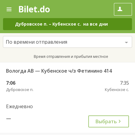
Bilet.do
—
Bilet.do
Поиск
и
покупка
Дубровское п.
–
Кубенское с.
на все дни
билетов
на
автобус
По времени отправления
онлайн
Время отправления и прибытия местное
Вологда АВ — Кубенское ч/з Фетинино 414
7:06
7:35
Дубровское п.
Кубенское с.
Ежедневно
—
Выбрать