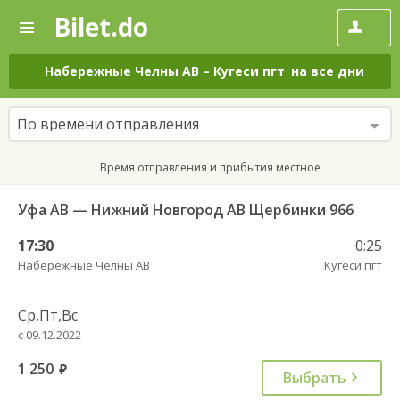
Bilet.do
—
Bilet.do
Поиск
и
покупка
Набережные Челны АВ
–
Кугеси пгт
на все дни
билетов
на
автобус
По времени отправления
онлайн
Время отправления и прибытия местное
Уфа АВ — Нижний Новгород АВ Щербинки 966
17:30
0:25
Набережные Челны АВ
Кугеси пгт
Ср,Пт,Вс
с 09.12.2022
1 250
руб.
Выбрать