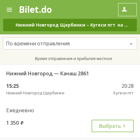
Bilet.do
—
Bilet.do
Поиск
и
покупка
Нижний Новгород Щербинки
–
Кугеси пгт
на все дни
билетов
на
автобус
По времени отправления
онлайн
Время отправления и прибытия местное
Нижний Новгород — Канаш 2861
15:25
20:28
Нижний Новгород Щербинки
Кугеси пгт
Ежедневно
1 350
руб.
Выбрать