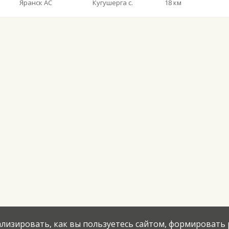
Яранск АС
Кугушерга с.
18 км
нализировать, как вы пользуетесь сайтом, формировать