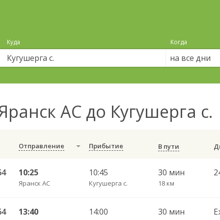
Куда
Когда
на все дни
Яранск АС до Кугушерга с.
Отправление
Прибытие
В пути
64
10:25
10:45
30 мин
2
Яранск АС
Кугушерга с.
18 км
64
13:40
14:00
30 мин
Е