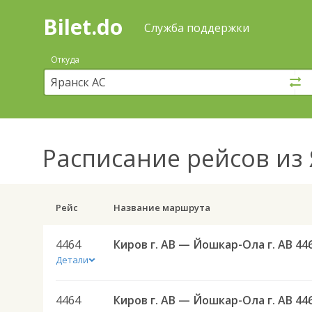
Bilet.do
—
Bilet.do
Поиск
Служба поддержки
и
покупка
Откуда
билетов
на
автобус
онлайн
Расписание рейсов
из 
Рейс
Название маршрута
4464
Киров г. АВ — Йошкар-Ола г. АВ 44
Детали
4464
Киров г. АВ — Йошкар-Ола г. АВ 44