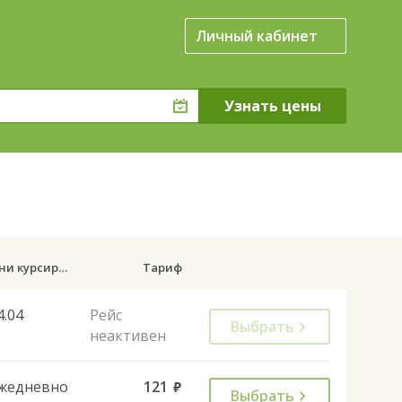
Личный кабинет
Дни курсирования
Тариф
4.04
Рейс
Выбрать
неактивен
жедневно
121
руб.
Выбрать