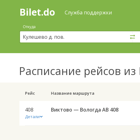
Bilet.do
—
Bilet.do
Поиск
Служба поддержки
и
покупка
Откуда
билетов
на
автобус
онлайн
Расписание рейсов
из 
Рейс
Название маршрута
408
Виктово — Вологда АВ 408
Детали