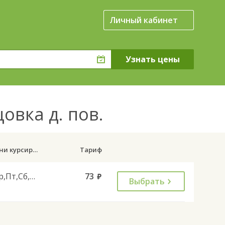
Личный кабинет
цовка д. пов.
Дни курсирования
Тариф
Ср,Пт,Сб,Вс
73
руб.
Выбрать