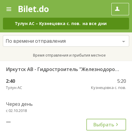
Bilet.do
—
Bilet.do
Поиск
и
покупка
Тулун АС
–
Кузнецовка с. пов.
на все дни
билетов
на
автобус
По времени отправления
онлайн
Время отправления и прибытия местное
Иркутск АВ - Гидростроитель "Железнодорожный вокзал" 604
2:40
5:20
Тулун АС
Кузнецовка с. пов.
Через день
с 02.10.2018
—
Выбрать