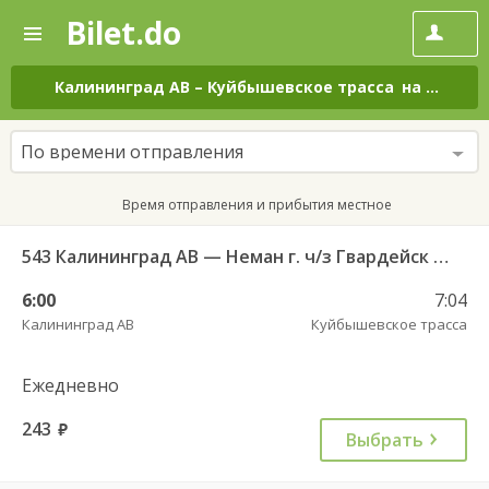
Bilet.do
—
Bilet.do
Поиск
и
покупка
Калининград АВ
–
Куйбышевское трасса
на все дни
билетов
на
автобус
По времени отправления
онлайн
Время отправления и прибытия местное
543 Калининград АВ — Неман г. ч/з Гвардейск КДП, Большаково п.
6:00
7:04
Калининград АВ
Куйбышевское трасса
Ежедневно
243
руб.
Выбрать