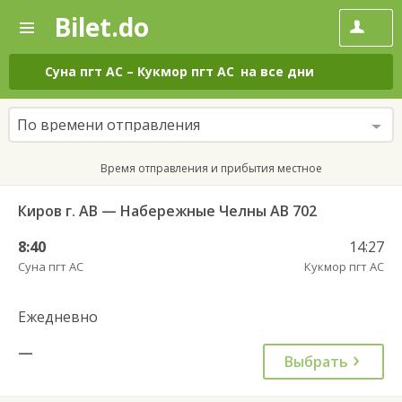
Bilet.do
—
Bilet.do
Поиск
и
покупка
Суна пгт АС
–
Кукмор пгт АС
на все дни
билетов
на
автобус
По времени отправления
онлайн
Время отправления и прибытия местное
Киров г. АВ — Набережные Челны АВ 702
8:40
14:27
Суна пгт АС
Кукмор пгт АС
Ежедневно
—
Выбрать