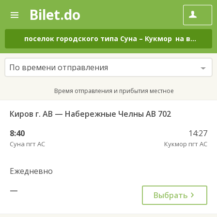
Bilet.do
—
Bilet.do
Поиск
и
покупка
поселок городского типа Суна
–
Кукмор
на все дни
билетов
на
автобус
По времени отправления
онлайн
Время отправления и прибытия местное
Киров г. АВ — Набережные Челны АВ 702
8:40
14:27
Суна пгт АС
Кукмор пгт АС
Ежедневно
—
Выбрать