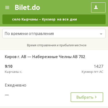
Bilet.do
—
Bilet.do
Поиск
и
покупка
село Кырчаны
–
Кукмор
на все дни
билетов
на
автобус
По времени отправления
онлайн
Время отправления и прибытия местное
Киров г. АВ — Набережные Челны АВ 702
9:10
14:27
Кырчаны с.
Кукмор пгт АС
Ежедневно
—
Выбрать