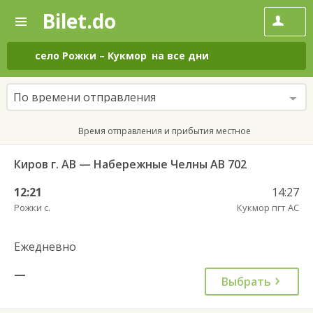
Bilet.do
—
Bilet.do
Поиск
и
покупка
село Рожки
–
Кукмор
на все дни
билетов
на
автобус
По времени отправления
онлайн
Время отправления и прибытия местное
Киров г. АВ — Набережные Челны АВ 702
12:21
14:27
Рожки с.
Кукмор пгт АС
Ежедневно
—
Выбрать