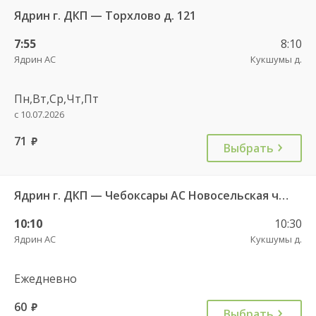
Ядрин г. ДКП — Торхлово д. 121
7:55
8:10
Ядрин АС
Кукшумы д.
Пн,Вт,Ср,Чт,Пт
с 10.07.2026
71
руб.
Выбрать
Ядрин г. ДКП — Чебоксары АС Новосельская ч/з Персирланы д. 711
10:10
10:30
Ядрин АС
Кукшумы д.
Ежедневно
60
руб.
Выбрать