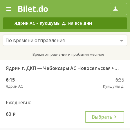
Bilet.do
—
Bilet.do
Поиск
и
покупка
Ядрин АС
–
Кукшумы д.
на все дни
билетов
на
автобус
По времени отправления
онлайн
Время отправления и прибытия местное
Ядрин г. ДКП — Чебоксары АС Новосельская ч/з Персирланы д. 711
6:15
6:35
Ядрин АС
Кукшумы д.
Ежедневно
60
руб.
Выбрать