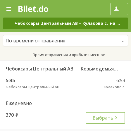
Bilet.do
—
Bilet.do
Поиск
и
покупка
Чебоксары Центральный АВ
–
Кулаково с.
на все дни
билетов
на
автобус
По времени отправления
онлайн
Время отправления и прибытия местное
Чебоксары Центральный АВ — Козьмодемьянск АВ 2877
5:35
6:53
Чебоксары Центральный АВ
Кулаково с.
Ежедневно
370
руб.
Выбрать