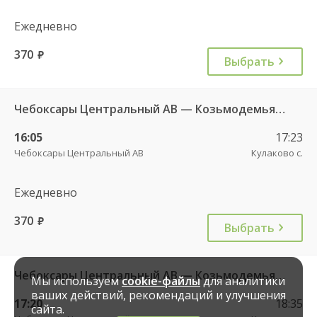
Ежедневно
370
руб.
Выбрать
Чебоксары Центральный АВ — Козьмодемьянск АВ 2877
16:05
17:23
Чебоксары Центральный АВ
Кулаково с.
Ежедневно
370
руб.
Выбрать
Чебоксары Центральный АВ — Козьмодемьянск АВ 2877
Мы используем
cookie-файлы
для аналитики
ваших действий, рекомендаций и улучшения
17:20
18:35
сайта.