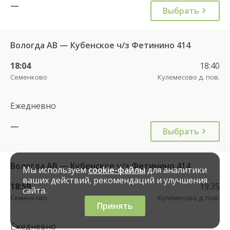
—
Выбрать
Вологда АВ — Кубенское ч/з Фетинино 414
18:04
18:40
Семенково
Кулемесово д. пов.
Ежедневно
—
Выбрать
Вологда АВ — Кубенское ч/з Фетинино 414
Мы используем
cookie-файлы
для аналитики
ваших действий, рекомендаций и улучшения
18:59
19:35
сайта.
Семенково
Кулемесово д. пов.
Принять
Ежедневно