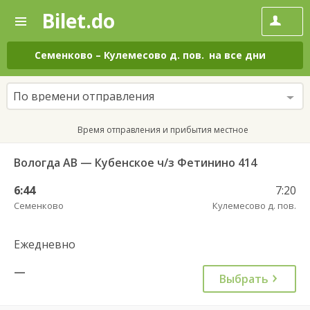
Bilet.do
—
Bilet.do
Поиск
и
покупка
Семенково
–
Кулемесово д. пов.
на все дни
билетов
на
автобус
По времени отправления
онлайн
Время отправления и прибытия местное
Вологда АВ — Кубенское ч/з Фетинино 414
6:44
7:20
Семенково
Кулемесово д. пов.
Ежедневно
—
Выбрать