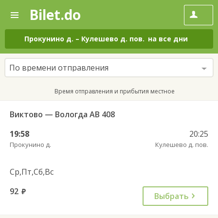
Bilet.do
—
Bilet.do
Поиск
и
покупка
Прокунино д.
–
Кулешево д. пов.
на все дни
билетов
на
автобус
По времени отправления
онлайн
Время отправления и прибытия местное
Виктово — Вологда АВ 408
19:58
20:25
Прокунино д.
Кулешево д. пов.
Ср,Пт,Сб,Вс
92
руб.
Выбрать