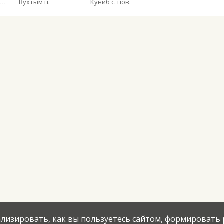
Общество с ограниченной ответственностью «Ухтинское автотранспортное предприятие»
Вухтым п.
Куниб с. пов.
нализировать, как вы пользуетесь сайтом, формировать