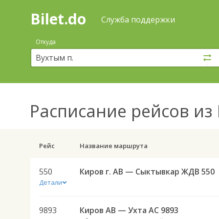
Bilet.do
—
Bilet.do
Поиск
Служба поддержки
и
покупка
Откуда
билетов
на
автобус
онлайн
Расписание рейсов
из 
Рейс
Название маршрута
550
Киров г. АВ — Сыктывкар ЖДВ 550
Детали
9893
Киров АВ — Ухта АС 9893