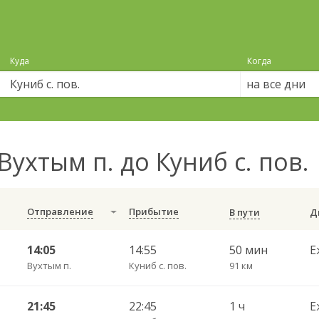
Куда
Когда
на все дни
Вухтым п. до Куниб с. пов.
Отправление
Прибытие
В пути
14:05
14:55
50 мин
Е
Вухтым п.
Куниб с. пов.
91 км
21:45
22:45
1 ч
Е