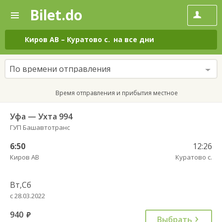
Bilet.do
—
Bilet.do
Поиск
и
покупка
Киров АВ
–
Куратово с.
на все дни
билетов
на
автобус
По времени отправления
онлайн
Время отправления и прибытия местное
Уфа — Ухта 994
ГУП Башавтотранс
6:50
12:26
Киров АВ
Куратово с.
Вт,Сб
с 28.03.2022
940
руб.
Выбрать