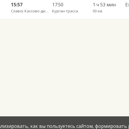
15:57
17:50
1 ч 53 мин
Е
Славск Кассово-диспетчрский пункт
Курган трасса
93 км
нализировать, как вы пользуетесь сайтом, формировать