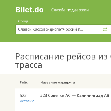
Bilet.do
—
Bilet.do
Поиск
Служба поддержки
и
покупка
Откуда
билетов
на
автобус
онлайн
Расписание рейсов
из 
трасса
Рейс
Название маршрута
523
523 Советск АС — Калининград АВ
Детали