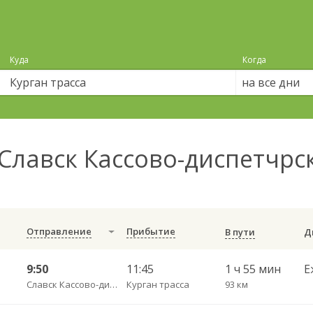
Куда
Когда
на все дни
Славск Кассово-диспетчрс
Отправление
Прибытие
В пути
9:50
11:45
1 ч 55 мин
Е
Славск Кассово-диспетчрский пункт
Курган трасса
93 км