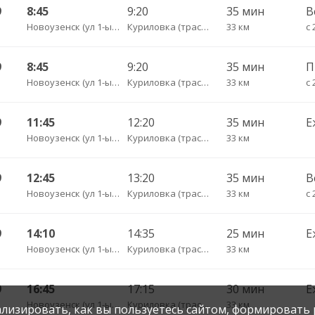
9
8:45
9:20
35 мин
В
Новоузенск (ул 1-ый микрорайон 12)
Куриловка (трасса)
33 км
с 
9
8:45
9:20
35 мин
Новоузенск (ул 1-ый микрорайон 12)
Куриловка (трасса)
33 км
с 
9
11:45
12:20
35 мин
Е
Новоузенск (ул 1-ый микрорайон 12)
Куриловка (трасса)
33 км
9
12:45
13:20
35 мин
В
Новоузенск (ул 1-ый микрорайон 12)
Куриловка (трасса)
33 км
с 
9
14:10
14:35
25 мин
Е
Новоузенск (ул 1-ый микрорайон 12)
Куриловка (трасса)
33 км
9
16:45
17:15
30 мин
Е
Новоузенск (ул 1-ый микрорайон 12)
Куриловка (трасса)
33 км
нализировать, как вы пользуетесь сайтом, формировать