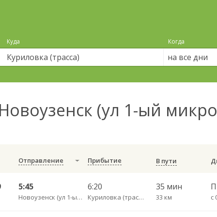
Куда
Когда
на все дни
Новоузенск (ул 1-ый микро
Отправление
Прибытие
В пути
9
5:45
6:20
35 мин
Новоузенск (ул 1-ый микрорайон 12)
Куриловка (трасса)
33 км
с 