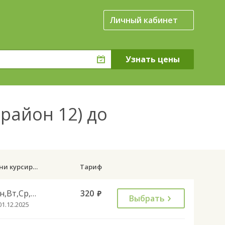
Личный кабинет
район 12) до
Дни курсирования
Тариф
Пн,Вт,Ср,Чт,Пт,Сб
320
руб.
Выбрать
01.12.2025