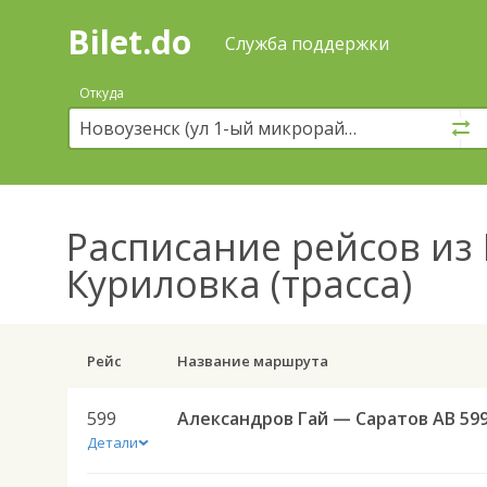
Bilet.do
—
Bilet.do
Поиск
Служба поддержки
и
покупка
Откуда
билетов
на
автобус
онлайн
Расписание рейсов
из 
Куриловка (трасса)
Рейс
Название маршрута
599
Александров Гай — Саратов АВ 59
Детали