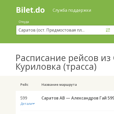
Bilet.do
—
Bilet.do
Поиск
Служба поддержки
и
покупка
Откуда
билетов
на
автобус
онлайн
Расписание рейсов
из 
Куриловка (трасса)
Рейс
Название маршрута
599
Саратов АВ — Александров Гай 59
Детали