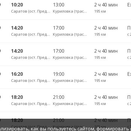
9
10:20
13:00
2 ч 40 мин
Е
Саратов (ост. Предмостовая площадь)
Куриловка (трасса)
195 км
9
14:20
17:00
2 ч 40 мин
П
Саратов (ост. Предмостовая площадь)
Куриловка (трасса)
195 км
с 
9
14:20
17:00
2 ч 40 мин
Саратов (ост. Предмостовая площадь)
Куриловка (трасса)
195 км
с 
9
16:20
19:00
2 ч 40 мин
Е
Саратов (ост. Предмостовая площадь)
Куриловка (трасса)
195 км
9
18:20
21:00
2 ч 40 мин
П
Саратов (ост. Предмостовая площадь)
Куриловка (трасса)
195 км
с 
9
18:20
21:00
2 ч 40 мин
Саратов (ост. Предмостовая площадь)
Куриловка (трасса)
195 км
с 
нализировать, как вы пользуетесь сайтом, формировать