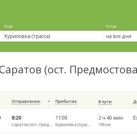
Куда
Когда
на все дни
Саратов (ост. Предмостов
Отправление
Прибытие
В пути
9
8:20
11:00
2 ч 40 мин
Е
Саратов (ост. Предмостовая площадь)
Куриловка (трасса)
195 км