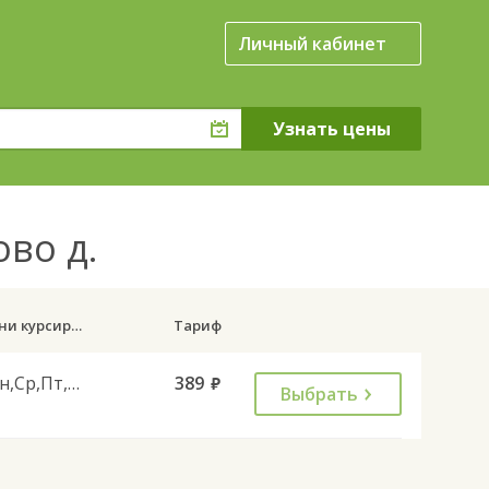
Личный кабинет
ово д.
Дни курсирования
Тариф
Пн,Ср,Пт,Вс
389
руб.
Выбрать