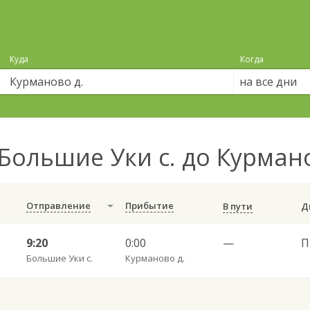
Куда
Когда
на все дни
Большие Уки с. до Курман
Отправление
Прибытие
В пути
9:20
0:00
—
Большие Уки с.
Курманово д.