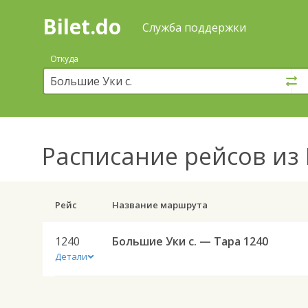
Bilet.do
—
Bilet.do
Поиск
Служба поддержки
и
покупка
Откуда
билетов
на
автобус
онлайн
Расписание рейсов
из 
Рейс
Название маршрута
1240
Большие Уки с. — Тара 1240
Детали