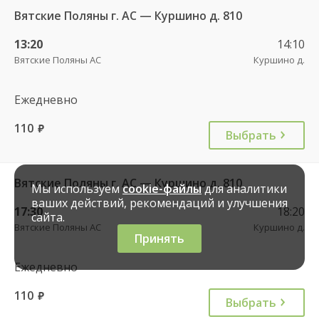
Вятские Поляны г. АС — Куршино д. 810
13:20
14:10
Вятские Поляны АС
Куршино д.
Ежедневно
110
руб.
Выбрать
Вятские Поляны г. АС — Куршино д. 810
Мы используем
cookie-файлы
для аналитики
ваших действий, рекомендаций и улучшения
17:30
18:20
сайта.
Вятские Поляны АС
Куршино д.
Принять
Ежедневно
110
руб.
Выбрать