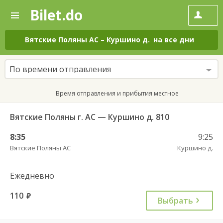
Bilet.do
—
Bilet.do
Поиск
и
покупка
Вятские Поляны АС
–
Куршино д.
на все дни
билетов
на
автобус
По времени отправления
онлайн
Время отправления и прибытия местное
Вятские Поляны г. АС — Куршино д. 810
8:35
9:25
Вятские Поляны АС
Куршино д.
Ежедневно
110
руб.
Выбрать