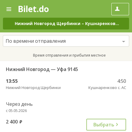
Bilet.do
—
Bilet.do
Поиск
и
покупка
Нижний Новгород Щербинки
–
Кушнаренково с. АС
билетов
на
автобус
По времени отправления
онлайн
Время отправления и прибытия местное
Нижний Новгород — Уфа 9145
13:55
4:50
Нижний Новгород Щербинки
Кушнаренково с. АС
Через день
с 05.05.2026
2 400
руб.
Выбрать