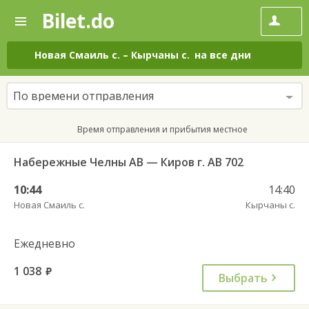
Bilet.do
—
Bilet.do
Поиск
и
покупка
Новая Смаиль с.
–
Кырчаны с.
на все дни
билетов
на
автобус
По времени отправления
онлайн
Время отправления и прибытия местное
Набережные Челны АВ — Киров г. АВ 702
10:44
14:40
Новая Смаиль с.
Кырчаны с.
Ежедневно
1 038
руб.
Выбрать