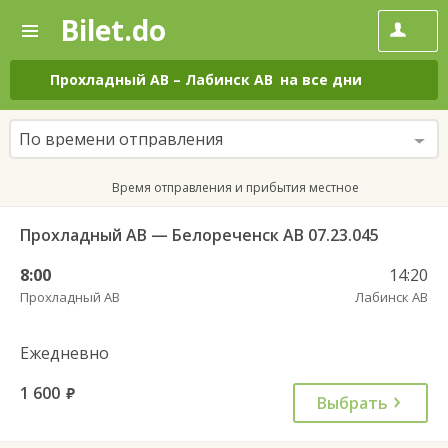
Bilet.do
—
Bilet.do
Поиск
и
покупка
Прохладный АВ
–
Лабинск АВ
на все дни
билетов
на
автобус
По времени отправления
онлайн
Время отправления и прибытия местное
Прохладный АВ — Белореченск АВ 07.23.045
8:00
14:20
Прохладный АВ
Лабинск АВ
Ежедневно
1 600
руб.
Выбрать