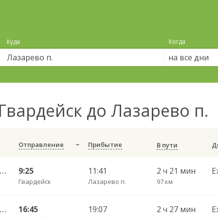
Куда
Когда
на все дни
Гвардейск до Лазарево п.
Отправление
Прибытие
В пути
лининград АВ — Черняховск АС ч/з Озерки п., Правдинск КДП, Железнодорожный КДП
9:25
11:41
2 ч 21 мин
Е
Гвардейск
Лазарево п.
97 км
лининград АВ — Черняховск АС ч/з Озерки п., Правдинск КДП, Железнодорожный КДП
16:45
19:07
2 ч 27 мин
Е