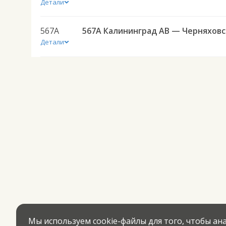
Детали
567А
567А Ка
Детали
Мы используем cookie-файлы для того, чтобы а