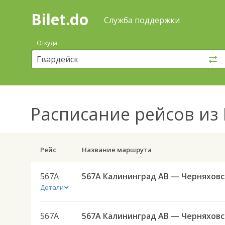
Bilet.do
—
Bilet.do
Поиск
Служба поддержки
и
покупка
Откуда
билетов
на
автобус
онлайн
Расписание рейсов
из 
Рейс
Название маршрута
567А
567А Ка
Детали
567А
567А Ка