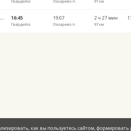
Гвардейск
Лазарево п.
97 км
лининград АВ — Черняховск АС ч/з Озерки п., Правдинск КДП, Железнодорожный КДП
16:45
19:07
2 ч 27 мин
Гвардейск
Лазарево п.
97 км
нализировать, как вы пользуетесь сайтом, формировать