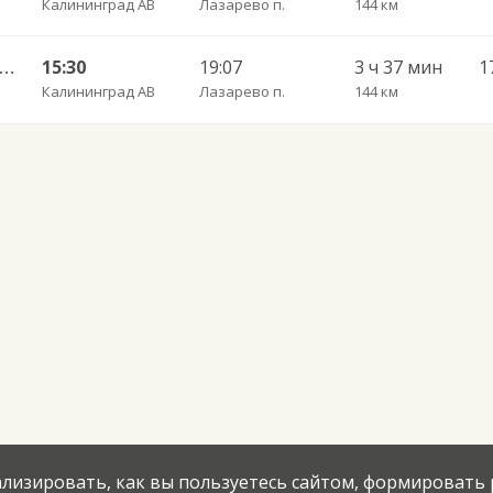
Калининград АВ
Лазарево п.
144 км
лининград АВ — Черняховск АС ч/з Озерки п., Правдинск КДП, Железнодорожный КДП
15:30
19:07
3 ч 37 мин
Калининград АВ
Лазарево п.
144 км
нализировать, как вы пользуетесь сайтом, формировать