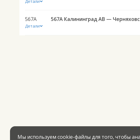
Детали
567А
567А Ка
Детали
Мы используем cookie-файлы для того, чтобы а