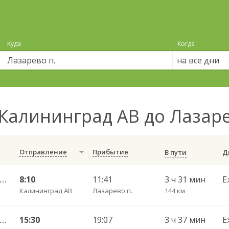
Куда
Когда
на все дни
Калининград АВ до Лазаре
Отправление
Прибытие
В пути
лининград АВ — Черняховск АС ч/з Озерки п., Правдинск КДП, Железнодорожный КДП
8:10
11:41
3 ч 31 мин
Е
Калининград АВ
Лазарево п.
144 км
лининград АВ — Черняховск АС ч/з Озерки п., Правдинск КДП, Железнодорожный КДП
15:30
19:07
3 ч 37 мин
Е