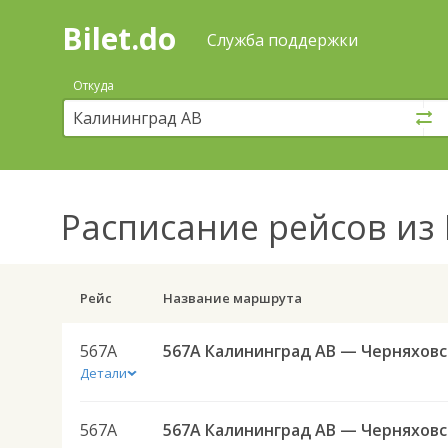
Bilet.do
—
Bilet.do
Поиск
Служба поддержки
и
покупка
Откуда
билетов
на
автобус
онлайн
Расписание рейсов
из 
Рейс
Название маршрута
567А
567А Ка
Детали
567А
567А Ка