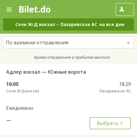
Bilet.do
—
Bilet.do
Поиск
и
покупка
Сочи Ж/Д вокзал
–
Лазаревское АС
на все дни
билетов
на
автобус
По времени отправления
онлайн
Время отправления и прибытия местное
Адлер вокзал — Южные ворота
16:00
18:29
Сочи Ж/Д вокзал
Лазаревское АС
Ежедневно
—
Выбрать