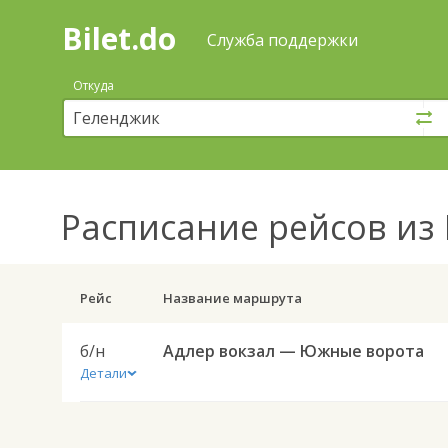
Bilet.do
—
Bilet.do
Поиск
Служба поддержки
и
покупка
Откуда
билетов
на
автобус
онлайн
Расписание рейсов
из 
Рейс
Название маршрута
б/н
Адлер вокзал — Южные ворота
Детали