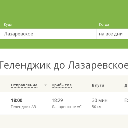
Куда
Когда
на все дни
Геленджик до Лазаревско
Отправление
Прибытие
В пути
18:00
18:29
30 мин
Е
Геленджик АВ
Лазаревское АС
50 км