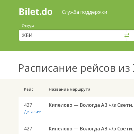
Bilet.do
—
Bilet.do
Поиск
Служба поддержки
и
покупка
Откуда
билетов
на
автобус
онлайн
Расписание рейсов
из 
Рейс
Название маршрута
427
Кипелово — Вологда 
Детали
427
Кипелово — Вологда 