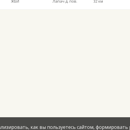
ЖБИ
Лапач д. пов.
32 км
нализировать, как вы пользуетесь сайтом, формировать