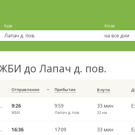
Куда
Когда
на все дни
ЖБИ до Лапач д. пов.
Отправление
Прибытие
В пути
АВ ч/з Светилки 427
9:26
9:59
33 мин
Е
ЖБИ
Лапач д. пов.
32 км
АВ ч/з Светилки 427
16:36
17:09
33 мин
Е