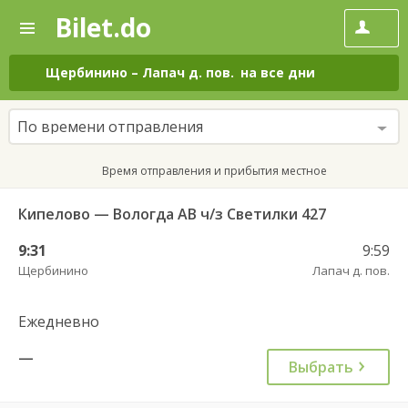
Bilet.do
—
Bilet.do
Поиск
и
покупка
Щербинино
–
Лапач д. пов.
на все дни
билетов
на
автобус
По времени отправления
онлайн
Время отправления и прибытия местное
Кипелово — Вологда АВ ч/з Светилки 427
9:31
9:59
Щербинино
Лапач д. пов.
Ежедневно
—
Выбрать