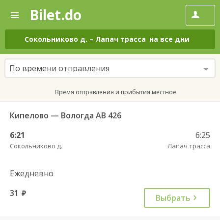
Bilet.do
—
Bilet.do
Поиск
и
покупка
Сокольниково д.
–
Лапач трасса
на все дни
билетов
на
автобус
По времени отправления
онлайн
Время отправления и прибытия местное
Кипелово — Вологда АВ 426
6:21
6:25
Сокольниково д.
Лапач трасса
Ежедневно
31
руб.
Выбрать