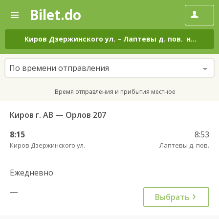
Bilet.do
—
Bilet.do
Поиск
и
покупка
Киров Дзержинского ул.
–
Лаптевы д. пов.
на все дни
билетов
на
автобус
По времени отправления
онлайн
Время отправления и прибытия местное
Киров г. АВ — Орлов 207
8:15
8:53
Киров Дзержинского ул.
Лаптевы д. пов.
Ежедневно
—
Выбрать