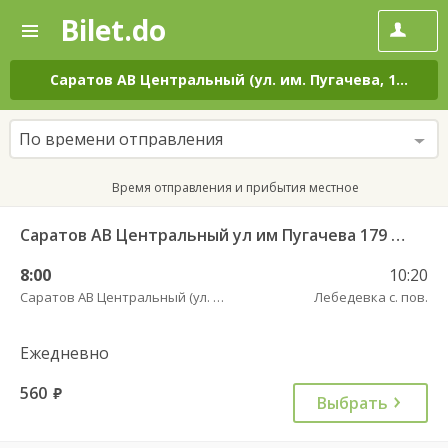
Bilet.do
—
Bilet.do
Поиск
и
покупка
Саратов АВ Центральный (ул. им. Пугачева, 179 А)
–
билетов
на
автобус
По времени отправления
онлайн
Время отправления и прибытия местное
Саратов АВ Центральный ул им Пугачева 179 А — Красный Кут (ул Рабочая 125 А) 622
8:00
10:20
Саратов АВ Центральный (ул. им. Пугачева, 179 А)
Лебедевка с. пов.
Ежедневно
560
руб.
Выбрать