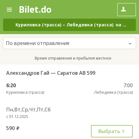
Bilet.do
—
Bilet.do
Поиск
и
покупка
Куриловка (трасса)
–
Лебедевка (трасса)
на все дни
билетов
на
автобус
По времени отправления
онлайн
Время отправления и прибытия местное
Александров Гай — Саратов АВ 599
6:20
7:00
Куриловка (трасса)
Лебедевка (трасса)
Пн,Вт,Ср,Чт,Пт,Сб
с 01.12.2025
590
руб.
Выбрать