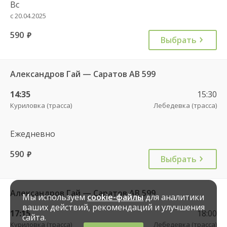
Вс
с 20.04.2025
590
руб.
Выбрать
Александров Гай — Саратов АВ 599
14:35
15:30
Куриловка (трасса)
Лебедевка (трасса)
Ежедневно
590
руб.
Выбрать
Александров Гай — Саратов АВ 599
Мы используем
cookie-файлы
для аналитики
ваших действий, рекомендаций и улучшения
17:15
18:00
сайта.
Куриловка (трасса)
Лебедевка (трасса)